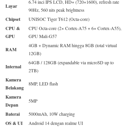
6.74 inci IPS LCD, HD+ (720×1600), refresh rate
Layar
90Hz, 560 nits peak brightness
Chipset
UNISOC Tiger T612 (Octa-core)
CPU &
CPU Octa-core (2× Cortex-A75 + 6× Cortex-A55),
GPU
GPU Mali-G57
4GB + Dynamic RAM hingga 8GB (total virtual
RAM
12GB)
64GB / 128GB (expandable via microSD up to
Internal
2TB)
Kamera
8MP, LED flash
Belakang
Kamera
5MP
Depan
Baterai
5000mAh, 10W charging
OS & UI
Android 14 dengan realme UI