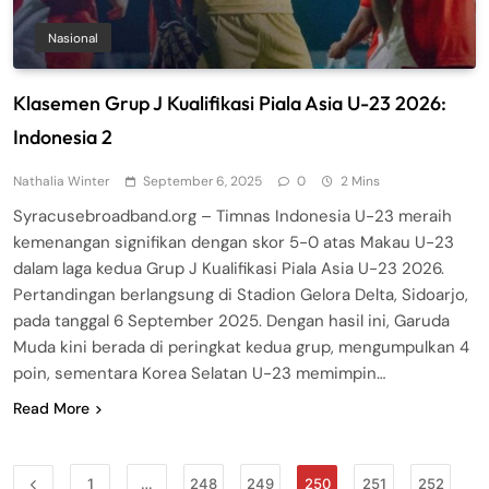
Nasional
Klasemen Grup J Kualifikasi Piala Asia U-23 2026:
Indonesia 2
Nathalia Winter
September 6, 2025
0
2 Mins
Syracusebroadband.org – Timnas Indonesia U-23 meraih
kemenangan signifikan dengan skor 5-0 atas Makau U-23
dalam laga kedua Grup J Kualifikasi Piala Asia U-23 2026.
Pertandingan berlangsung di Stadion Gelora Delta, Sidoarjo,
pada tanggal 6 September 2025. Dengan hasil ini, Garuda
Muda kini berada di peringkat kedua grup, mengumpulkan 4
poin, sementara Korea Selatan U-23 memimpin…
Read More
1
…
248
249
250
251
252