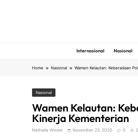
Skip
to
content
Internasional
Nasional
Home
Nasional
Wamen Kelautan: Keberadaan Pol
Nasional
Wamen Kelautan: Kebe
Kinerja Kementerian
Nathalia Winter
November 23, 2025
0
2