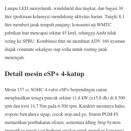
Lampu LED menyeluruh, windshield dua tingkat, dan bagasi 30
liter (perkiraan kelasnya) mendukung aktivitas harian. Tangki 8,1
liter memberi jarak tempuh panjang; konsumsi uji WMTC
pabrikan luar mencapai sekitar 45 km/l, sehingga Anda tidak
sering ke SPBU. Kombinasi fitur ini membuat ADV 160 nyaman
diajak commute sekaligus siap sedia untuk touring jarak
menengah.
Detail mesin eSP+ 4-katup
Mesin 157 cc SOHC 4-valve eSP+ berpendingin cairan
menghasilkan tenaga puncak sekitar 11,8 kW (±15,8 dk) di 8.500
rpm dan torsi 14,7 Nm pada 6.500 rpm. Karakter mesinnya halus,
respons bawahnya sigap, cocok stop-and-go. Sistem PGM-FI
memastikan pembakaran efisien, sementara Idling Stop System
mematikan mesin saat berhenti singkat untuk menekan konsumsi.