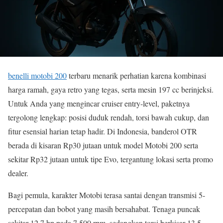
benelli motobi 200
terbaru menarik perhatian karena kombinasi
harga ramah, gaya retro yang tegas, serta mesin 197 cc berinjeksi.
Untuk Anda yang mengincar cruiser entry-level, paketnya
tergolong lengkap: posisi duduk rendah, torsi bawah cukup, dan
fitur esensial harian tetap hadir. Di Indonesia, banderol OTR
berada di kisaran Rp30 jutaan untuk model Motobi 200 serta
sekitar Rp32 jutaan untuk tipe Evo, tergantung lokasi serta promo
dealer.
Bagi pemula, karakter Motobi terasa santai dengan transmisi 5-
percepatan dan bobot yang masih bersahabat. Tenaga puncak
sekitar 12,7 hp pada 7.500 rpm, sedangkan torsi berkisar 13,5–