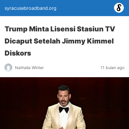
syracusebroadband.org
Trump Minta Lisensi Stasiun TV
Dicaput Setelah Jimmy Kimmel
Diskors
Nathalia Winter
11 bulan ago