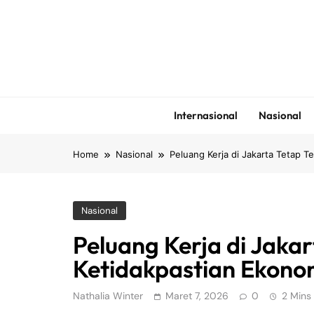
Skip
to
content
Internasional
Nasional
Home
Nasional
Peluang Kerja di Jakarta Tetap T
Nasional
Peluang Kerja di Jaka
Ketidakpastian Ekono
Nathalia Winter
Maret 7, 2026
0
2 Mins