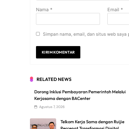
Nama
*
Email
*
Simpan nama, email, dan situs web saya 
RELATED NEWS
Dorong Inklusi Pembayaran Pemerintah Melalui
Kerjasama dengan BACenter
Agustus 7, 2026
Telkom Kerja Sama dengan Ruijie
Percepat Transformasi Digital