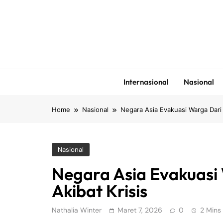
Skip
to
content
Internasional
Nasional
Home
Nasional
Negara Asia Evakuasi Warga Dari 
Nasional
Negara Asia Evakuasi
Akibat Krisis
Nathalia Winter
Maret 7, 2026
0
2 Mins