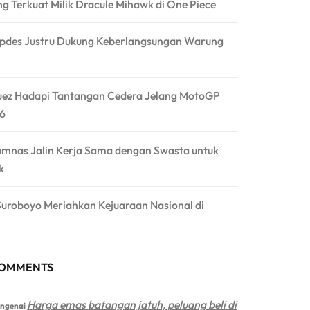
g Terkuat Milik Dracule Mihawk di One Piece
pdes Justru Dukung Keberlangsungan Warung
ez Hadapi Tantangan Cedera Jelang MotoGP
26
mnas Jalin Kerja Sama dengan Swasta untuk
k
Suroboyo Meriahkan Kejuaraan Nasional di
COMMENTS
Harga emas batangan jatuh, peluang beli di
ngenai