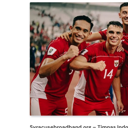
Syracusebroadband.org
– Timnas Indo