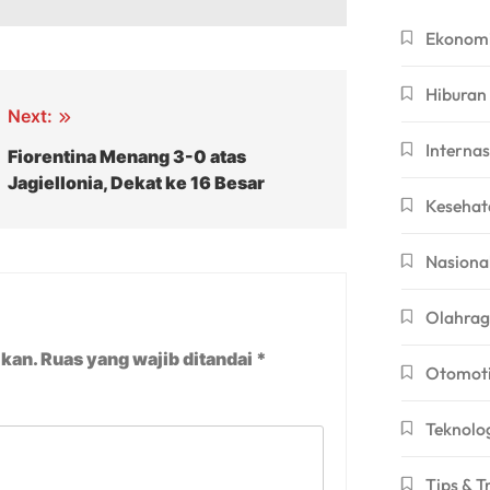
Ekonom
Hiburan
Next:
Internas
Fiorentina Menang 3-0 atas
Jagiellonia, Dekat ke 16 Besar
Kesehat
Nasiona
Olahra
ikan.
Ruas yang wajib ditandai
*
Otomoti
Teknolo
Tips & T