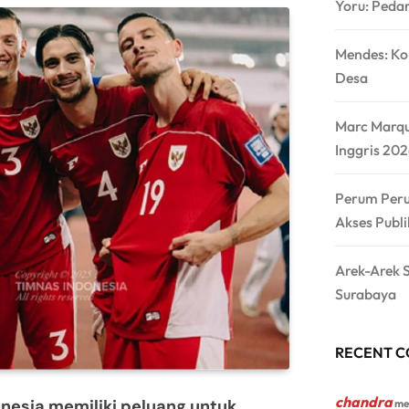
Yoru: Pedan
Mendes: Ko
Desa
Marc Marqu
Inggris 20
Perum Peru
Akses Publi
Arek-Arek 
Surabaya
RECENT 
chandra
nesia memiliki peluang untuk
me