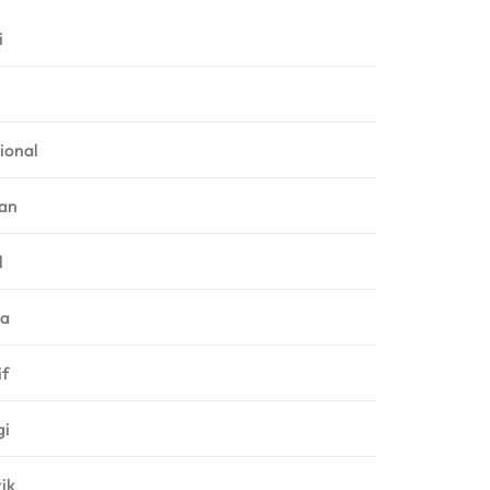
i
ional
an
l
ga
f
gi
rik