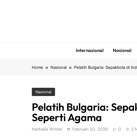
Skip
to
content
Internasional
Nasional
Home
Nasional
Pelatih Bulgaria: Sepakbola di I
Nasional
Pelatih Bulgaria: Sepa
Seperti Agama
Nathalia Winter
Februari 20, 2026
0
2 