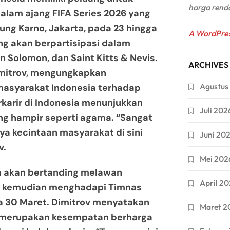
harga rend
alam ajang FIFA Series 2026 yang
ung Karno, Jakarta, pada 23 hingga
A WordPre
ang akan berpartisipasi dalam
n Solomon, dan Saint Kitts & Nevis.
ARCHIVES
Dimitrov, mengungkapkan
Agustus
asyarakat Indonesia terhadap
karir di Indonesia menunjukkan
Juli 202
ng hampir seperti agama. “Sangat
a kecintaan masyarakat di sini
Juni 20
v.
Mei 202
ia akan bertanding melawan
April 2
n kemudian menghadapi Timnas
da 30 Maret. Dimitrov menyatakan
Maret 2
i merupakan kesempatan berharga