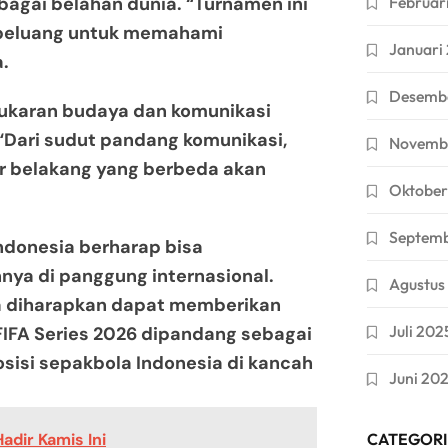
rbagai belahan dunia. “Turnamen ini
Februar
 peluang untuk memahami
Januari
a.
Desemb
ukaran budaya dan komunikasi
Dari sudut pandang komunikasi,
Novemb
r belakang yang berbeda akan
Oktober
Septem
ndonesia berharap bisa
ya di panggung internasional.
Agustus
uga diharapkan dapat memberikan
Juli 202
FIFA Series 2026 dipandang sebagai
isi sepakbola Indonesia di kancah
Juni 20
adir Kamis Ini
CATEGORI