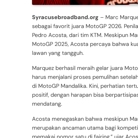
Syracusebroadband.org
– Marc Marquez
sebagai favorit juara MotoGP 2026. Penil
Pedro Acosta, dari tim KTM. Meskipun M
MotoGP 2025, Acosta percaya bahwa kua
lawan yang tangguh.
Marquez berhasil meraih gelar juara Mo
harus menjalani proses pemulihan setela
di MotoGP Mandalika. Kini, perhatian ter
positif, dengan harapan bisa berpartisip
mendatang.
Acosta menegaskan bahwa meskipun Marq
merupakan ancaman utama bagi kompetito
memakai nomor satu di fairing,” ujar Aco