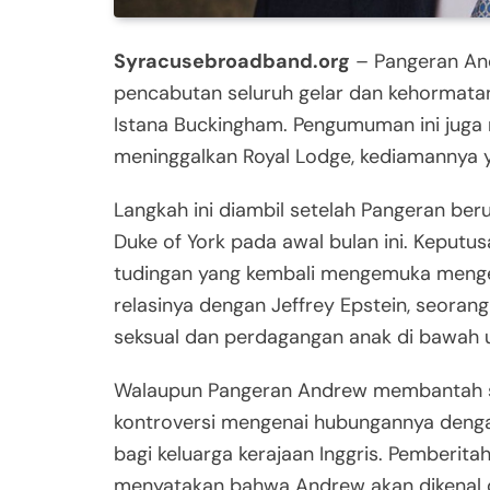
Syracusebroadband.org
– Pangeran Andr
pencabutan seluruh gelar dan kehormatan
Istana Buckingham. Pengumuman ini juga
meninggalkan Royal Lodge, kediamannya y
Langkah ini diambil setelah Pangeran be
Duke of York pada awal bulan ini. Keputu
tudingan yang kembali mengemuka menge
relasinya dengan Jeffrey Epstein, seorang
seksual dan perdagangan anak di bawah 
Walaupun Pangeran Andrew membantah se
kontroversi mengenai hubungannya dengan
bagi keluarga kerajaan Inggris. Pemberit
menyatakan bahwa Andrew akan dikenal