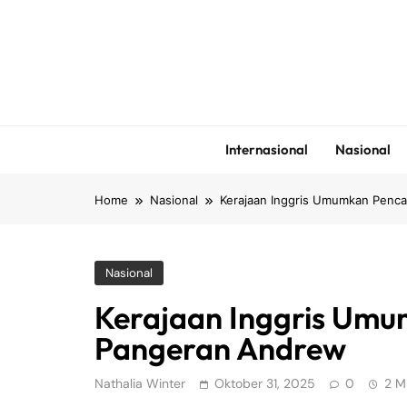
Skip
to
content
Internasional
Nasional
Home
Nasional
Kerajaan Inggris Umumkan Penc
Nasional
Kerajaan Inggris Umu
Pangeran Andrew
Nathalia Winter
Oktober 31, 2025
0
2 M