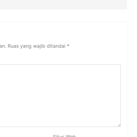
an.
Ruas yang wajib ditandai
*
Situs Web