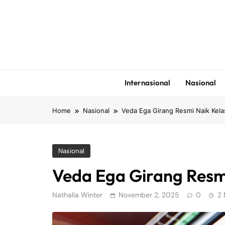
Skip
to
content
Internasional
Nasional
Home
Nasional
Veda Ega Girang Resmi Naik Kel
Nasional
Veda Ega Girang Resm
Nathalia Winter
November 2, 2025
0
2 