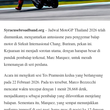
Syracusebroadband.org
– Jadwal MotoGP Thailand 2026 telah
diumumkan, mengantarkan antusiasme para penggemar balap
motor di Sirkuit Internasional Chang, Buriram, pekan ini.
Kejuaraan ini menjadi sorotan utama, dengan harapan besar di
pundak pembalap terkenal, Marc Marquez, untuk meraih
kemenangan di seri perdana.
Acara ini mengikuti sesi Tes Pramusim kedua yang berlangsung
pada 22 Februari 2026. Pada tes tersebut, Marco Bezzecchi
mencatat waktu tercepat dengan 1 menit 28,668 detik,
menjadikannya sebagai pembalap yang difavoritkan menjelang
balapan. Sementara itu, Marquez, yang sempat menunjukkan
performa impresif di sesi pagi, harus puas di posisi ke-12 dengan