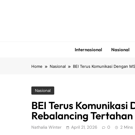
Skip
to
content
Internasional
Nasional
Home
Nasional
BEI Terus Komunikasi Dengan MS
Nasional
BEI Terus Komunikasi
Rebalancing Tertahan
Nathalia Winter
April 21, 2026
0
2 Mins