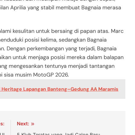
lan Aprilia yang stabil membuat Bagnaia merasa
lami kesulitan untuk bersaing di papan atas. Marc
enduduki posisi kelima, sedangkan Bagnaia
an. Dengan perkembangan yang terjadi, Bagnaia
aikan untuk menjaga posisi mereka dalam balapan
a yang mengesankan tentunya menjadi tantangan
pi sisa musim MotoGP 2026.
si Heritage Lapangan Banteng–Gedung AA Maramis
s:
Next:
UI
5 Klub Teratas yang Jadi Calon Baru