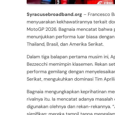
Syracusebroadband.org
– Francesco Ba
menyuarakan kekhawatirannya terkait dom
MotoGP 2026. Bagnaia mencatat bahwa pa
menunjukkan performa luar biasa dengan 
Thailand, Brasil, dan Amerika Serikat.
Dalam tiga balapan pertama musim ini, Ap
Bezzecchi memimpin klasemen. Rekan seti
performa gemilang dengan menyelesaikan 
Serikat, mengukuhkan dominasi Tim Aprilia
Bagnaia mengungkapkan keprihatinan men
rivalnya itu. Ia mencatat adanya masala
digunakan olehnya dan rekan-rekannya. “
signifikan; mereka tampil tanpa mengala