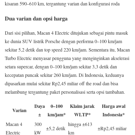
kisaran 590–610 km, tergantung varian dan konfigurasi roda
Dua varian dan opsi harga
Dari sisi pilihan, Macan 4 Electric ditujukan sebagai pintu masuk
ke dunia SUV listrik Porsche dengan performa 0–100 km/jam
sekitar 5,2 detik dan top speed 220 km/jam. Sementara itu, Macan
Turbo Electric menyasar pengguna yang menginginkan akselerasi
setara supercar, dengan 0–100 km/jam sekitar 3,3 detik dan
kecepatan puncak sekitar 260 km/jam. Di Indonesia, keduanya
dipasarkan mulai sekitar Rp2,45 miliar off the road dan bisa
melambung tergantung paket personalisasi serta opsi tambahan.
Daya
0–100
Klaim jarak
Harga awal
Varian
±
km/jam*
WLTP*
Indonesia*
Macan 4
300
hingga ±613
±5,2 detik
±Rp2,45 miliar
Electric
kW
km