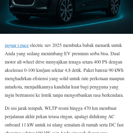
jaguar i-pace
electric suv 2025 membuka babak menarik untuk
Anda yang sedang menimbang EV premium serba bisa. Dual
motor all-wheel drive menyajikan tenaga setara 400 PS dengan
akselerasi 0-100 km/jam sekitar 4,8 detik. Paket baterai 90 kWh
menghadirkan efisiensi yang solid untuk rute perkotaan maupun
antarkota, menjadikannya kandidat kuat bagi pengguna yang
ingin bertransisi ke listrik tanpa mengorbankan rasa berkendara.
Di sisi jarak tempuh, WLTP resmi hingga 470 km membuat
perjalanan akhir pekan terasa ringan, apalagi didukung AC
onboard 11 kW untuk isi ulang semalam di rumah serta DC fast
charging sekitar 100 kW saat Anda singgah di rest area.