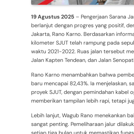
19 Agustus 2025
– Pengerjaan Sarana Jar
berlanjut dengan progres yang positif, d
Jakarta, Rano Karno. Berdasarkan informa
kilometer SJUT telah rampung pada sepulu
waktu 2021-2022. Ruas jalan tersebut me
Jalan Kapten Tendean, dan Jalan Senopati
Rano Karno menambahkan bahwa pembersih
baru mencapai 82,43%. Ia menjelaskan, sa
proyek SJUT, dengan pemindahan kabel op
memberikan tampilan lebih rapi, tetapi
Lebih lanjut, Wagub Rano menekankan ba
sangat penting. Pemeliharaan jalur dilak
setiap tiga bulan untuk memastikan fung