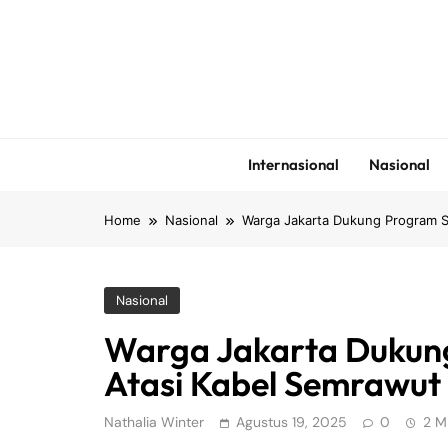
Skip
to
content
Internasional
Nasional
Home
Nasional
Warga Jakarta Dukung Program S
Nasional
Warga Jakarta Dukun
Atasi Kabel Semrawut
Nathalia Winter
Agustus 19, 2025
0
2 M