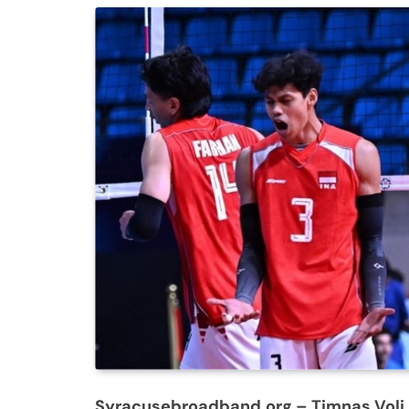
Syracusebroadband.org
– Timnas Voli 