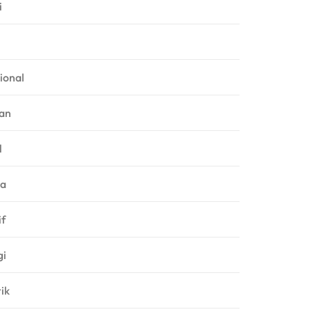
i
ional
an
l
ga
f
gi
rik