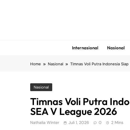
Skip
to
content
Internasional
Nasional
Home
Nasional
Timnas Voli Putra Indonesia Sia
Nasional
Timnas Voli Putra Indo
SEA V League 2026
Nathalia Winter
Juli 1, 2026
0
2 Mins