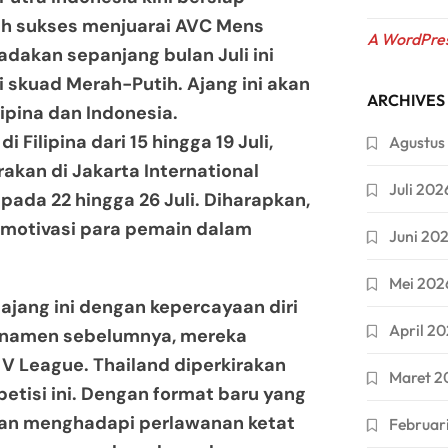
h sukses menjuarai AVC Mens
A WordPre
adakan sepanjang bulan Juli ini
i skuad Merah-Putih. Ajang ini akan
ARCHIVES
lipina dan Indonesia.
Filipina dari 15 hingga 19 Juli,
Agustus
akan di Jakarta International
Juli 202
ada 22 hingga 26 Juli. Diharapkan,
emotivasi para pemain dalam
Juni 20
Mei 202
ajang ini dengan kepercayaan diri
April 2
urnamen sebelumnya, mereka
 V League. Thailand diperkirakan
Maret 2
etisi ini. Dengan format baru yang
kan menghadapi perlawanan ketat
Februar