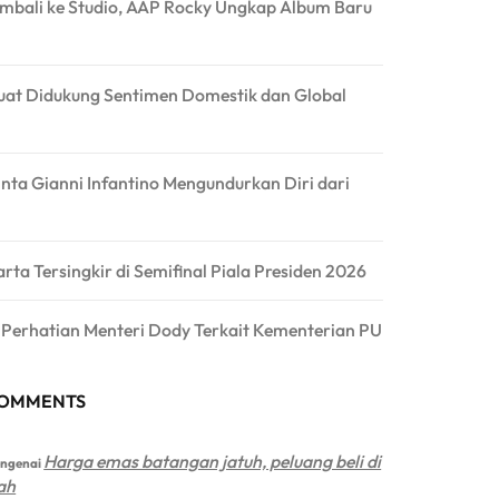
mbali ke Studio, AAP Rocky Ungkap Album Baru
at Didukung Sentimen Domestik dan Global
inta Gianni Infantino Mengundurkan Diri dari
arta Tersingkir di Semifinal Piala Presiden 2026
a Perhatian Menteri Dody Terkait Kementerian PU
COMMENTS
Harga emas batangan jatuh, peluang beli di
ngenai
ah