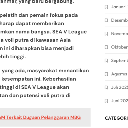
Myanmar, yang baru bergabung.
Januari
 pelatih dan pemain fokus pada
Desemb
rharap dapat memberikan
umkan nama bangsa. SEA V League
Novemb
 voli putra di kawasan Asia
Oktober
 ini diharapkan bisa menjadi
bih tinggi.
Septem
si yang ada, masyarakat menantikan
Agustus
m kesempatan ini. Keberhasilan
inggi di SEA V League akan
Juli 202
an dan potensi voli putra di
Juni 20
AM Terkait Dugaan Pelanggaran MBG
CATEGORI