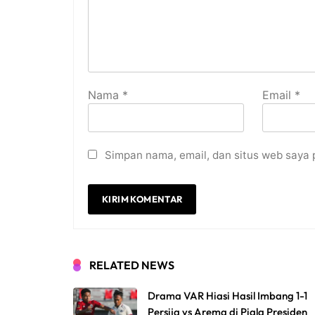
Nama
*
Email
*
Simpan nama, email, dan situs web saya 
RELATED NEWS
Drama VAR Hiasi Hasil Imbang 1-1
Persija vs Arema di Piala Presiden