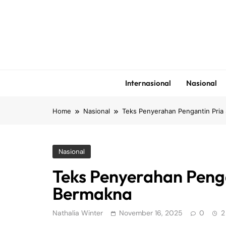
Skip
to
content
Internasional
Nasional
Home
Nasional
Teks Penyerahan Pengantin Pria
Nasional
Teks Penyerahan Penga
Bermakna
Nathalia Winter
November 16, 2025
0
2