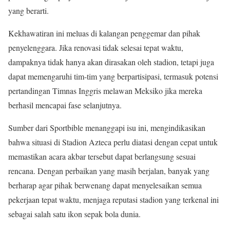
yang berarti.
Kekhawatiran ini meluas di kalangan penggemar dan pihak
penyelenggara. Jika renovasi tidak selesai tepat waktu,
dampaknya tidak hanya akan dirasakan oleh stadion, tetapi juga
dapat memengaruhi tim-tim yang berpartisipasi, termasuk potensi
pertandingan Timnas Inggris melawan Meksiko jika mereka
berhasil mencapai fase selanjutnya.
Sumber dari Sportbible menanggapi isu ini, mengindikasikan
bahwa situasi di Stadion Azteca perlu diatasi dengan cepat untuk
memastikan acara akbar tersebut dapat berlangsung sesuai
rencana. Dengan perbaikan yang masih berjalan, banyak yang
berharap agar pihak berwenang dapat menyelesaikan semua
pekerjaan tepat waktu, menjaga reputasi stadion yang terkenal ini
sebagai salah satu ikon sepak bola dunia.