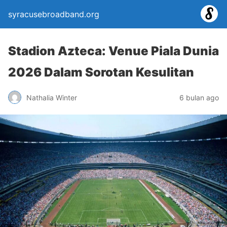
syracusebroadband.org
Stadion Azteca: Venue Piala Dunia
2026 Dalam Sorotan Kesulitan
Nathalia Winter
6 bulan ago