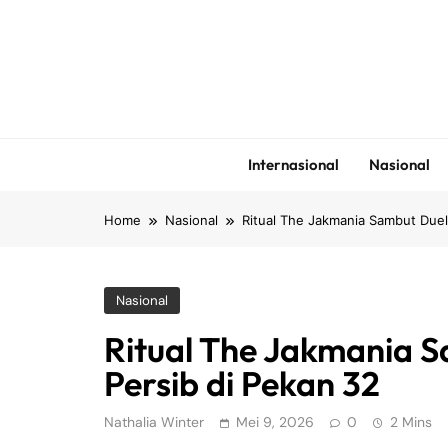
Skip
to
content
Internasional
Nasional
Home
Nasional
Ritual The Jakmania Sambut Duel 
Nasional
Ritual The Jakmania S
Persib di Pekan 32
Nathalia Winter
Mei 9, 2026
0
2 Mins