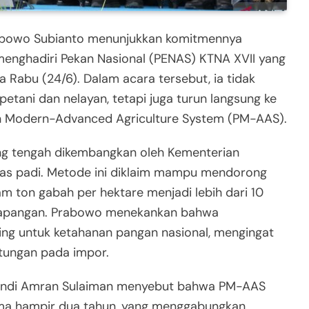
abowo Subianto menunjukkan komitmennya
menghadiri Pekan Nasional (PENAS) KTNA XVII yang
 Rabu (24/6). Dalam acara tersebut, ia tidak
tani dan nelayan, tetapi juga turun langsung ke
n Modern-Advanced Agriculture System (PM-AAS).
g tengah dikembangkan oleh Kementerian
tas padi. Metode ini diklaim mampu mendorong
am ton gabah per hektare menjadi lebih dari 10
i lapangan. Prabowo menekankan bahwa
ting untuk ketahanan pangan nasional, mengingat
tungan pada impor.
n Andi Amran Sulaiman menyebut bahwa PM-AAS
lama hampir dua tahun, yang menggabungkan