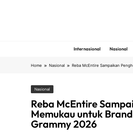
Skip
to
content
Internasional
Nasional
Home
Nasional
Reba McEntire Sampaikan Pengh
Nasional
Reba McEntire Sampa
Memukau untuk Brando
Grammy 2026