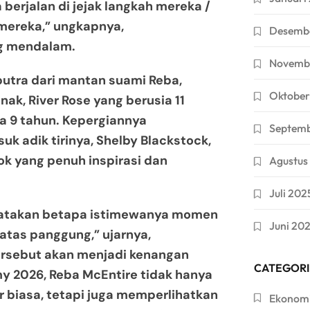
 berjalan di jejak langkah mereka /
 mereka,” ungkapnya,
Desemb
ng mendalam.
Novemb
utra dari mantan suami Reba,
Oktober
ak, River Rose yang berusia 11
a 9 tahun. Kepergiannya
Septem
k adik tirinya, Shelby Blackstock,
k yang penuh inspirasi dan
Agustus
Juli 202
atakan betapa istimewanya momen
Juni 20
 atas panggung,” ujarnya,
sebut akan menjadi kenangan
CATEGORI
y 2026, Reba McEntire tidak hanya
biasa, tetapi juga memperlihatkan
Ekonom