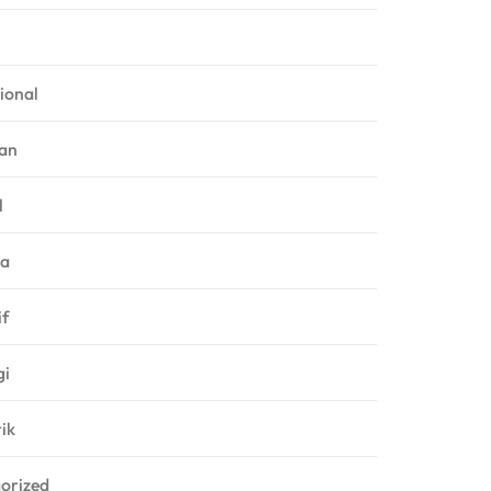
ional
an
l
ga
f
gi
rik
orized