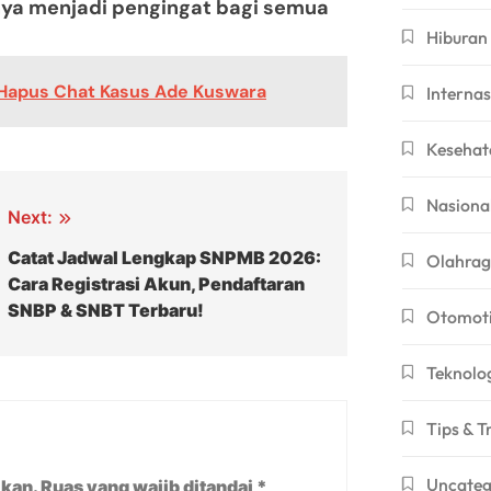
nya menjadi pengingat bagi semua
Hiburan
h Hapus Chat Kasus Ade Kuswara
Internas
Kesehat
Nasiona
Next:
Catat Jadwal Lengkap SNPMB 2026:
Olahra
Cara Registrasi Akun, Pendaftaran
SNBP & SNBT Terbaru!
Otomoti
Teknolo
Tips & T
Uncateg
ikan.
Ruas yang wajib ditandai
*