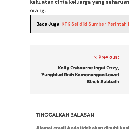
kekuatan cinta keluarga yang seharus
orang.
Baca Juga
KPK Selidiki Sumber Perinta
Navigasi
Previous:
pos
Kelly Osbourne Ingat Ozzy,
Yungblud Raih Kemenangan Lewat
Black Sabbath
TINGGALKAN BALASAN
Alamat email Anda tidak akan dipublikas