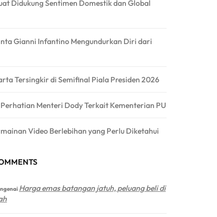
at Didukung Sentimen Domestik dan Global
inta Gianni Infantino Mengundurkan Diri dari
arta Tersingkir di Semifinal Piala Presiden 2026
a Perhatian Menteri Dody Terkait Kementerian PU
rmainan Video Berlebihan yang Perlu Diketahui
COMMENTS
Harga emas batangan jatuh, peluang beli di
ngenai
ah