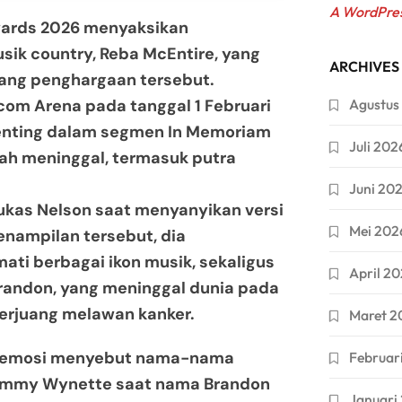
A WordPre
rds 2026 menyaksikan
sik country, Reba McEntire, yang
ARCHIVES
jang penghargaan tersebut.
.com Arena pada tanggal 1 Februari
Agustus
penting dalam segmen In Memoriam
Juli 202
ah meninggal, termasuk putra
Juni 20
ukas Nelson saat menyanyikan versi
Mei 202
penampilan tersebut, dia
ati berbagai ikon musik, sekaligus
April 2
randon, yang meninggal dunia pada
berjuang melawan kanker.
Maret 2
h emosi menyebut nama-nama
Februar
Tammy Wynette saat nama Brandon
Januari