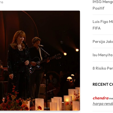
IHSG Mengu
ns
Positif
Luis Figo M
FIFA
Persija Jak
Isu Menyit
8 Risiko Pe
RECENT 
chandra
me
harga rend