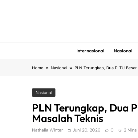
Skip
to
content
Internasional
Nasional
Home
Nasional
PLN Terungkap, Dua PLTU Besar 
Nasional
PLN Terungkap, Dua P
Masalah Teknis
Nathalia Winter
Juni 20, 2026
0
2 Mins