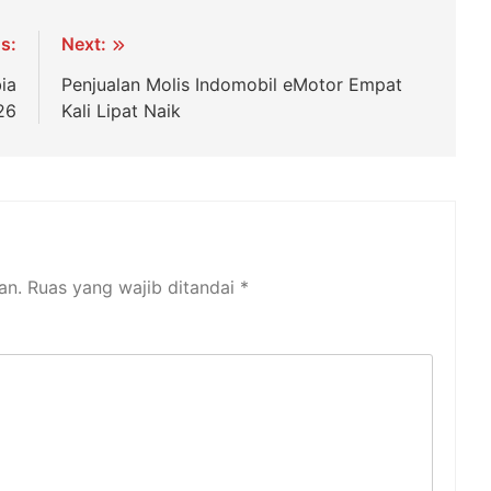
s:
Next:
bia
Penjualan Molis Indomobil eMotor Empat
26
Kali Lipat Naik
an.
Ruas yang wajib ditandai
*