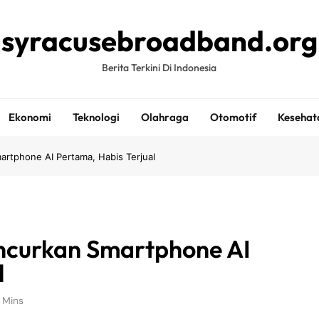
syracusebroadband.org
Berita Terkini Di Indonesia
Ekonomi
Teknologi
Olahraga
Otomotif
Kesehat
rtphone AI Pertama, Habis Terjual
ncurkan Smartphone AI
l
 Mins