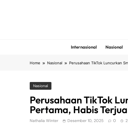
Skip
to
content
Internasional
Nasional
Home
Nasional
Perusahaan TikTok Luncurkan Sma
Nasional
Perusahaan TikTok Lu
Pertama, Habis Terjua
Nathalia Winter
Desember 10, 2025
0
2