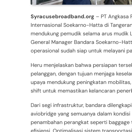
Syracusebroadband.org
– PT Angkasa P
Internasional Soekarno-Hatta di Tangeran
mendukung pemudik selama arus mudik Leba
General Manager Bandara Soekarno-Hatt
operasional sudah siap untuk melayani 
Heru menjelaskan bahwa persiapan terseb
pelanggan, dengan tujuan menjaga kesel
upaya mendukung peningkatan mobilitas,
shift untuk memastikan kelancaran pener
Dari segi infrastruktur, bandara dilengkap
aviobridge yang semuanya dalam kondisi 
penambahan perangkat seperti baggage tr
efisiensi. Optimalisasi sistem transportas