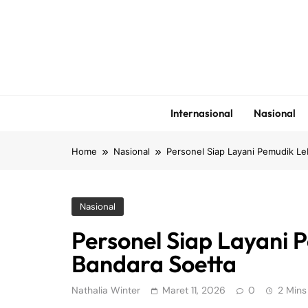
Skip
to
content
Internasional
Nasional
Home
Nasional
Personel Siap Layani Pemudik Le
Nasional
Personel Siap Layani 
Bandara Soetta
Nathalia Winter
Maret 11, 2026
0
2 Mins