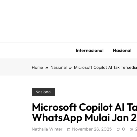
Skip
to
content
Internasional
Nasional
Home
Nasional
Microsoft Copilot AI Tak Tersed
Nasional
Microsoft Copilot AI Ta
WhatsApp Mulai Jan 
Nathalia Winter
November 26, 2025
0