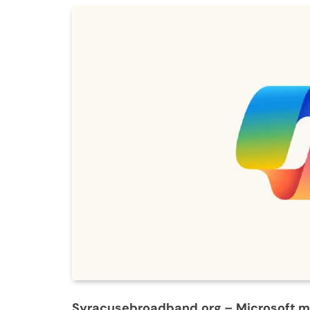
Syracusebroadband.org
– Microsoft 