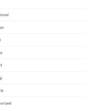
ional
an
l
ga
f
gi
rik
orized