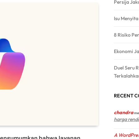
Persija Jak
Isu Menyit
8 Risiko Pe
Ekonomi Ja
Duel Seru 
Terkalahka
RECENT 
chandra
me
harga rend
A WordPre
mengumumkan bahwa layanan