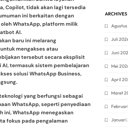
 Copilot, tidak akan lagi tersedia
ARCHIVES
gumuman ini berkaitan dengan
n oleh WhatsApp, platform milik
Agustus
tbot AI.
Juli 202
akan baru ini melarang
 untuk mengakses atau
Juni 20
ijakan tersebut secara eksplisit
 AI, termasuk sistem pembelajaran
Mei 202
akses solusi WhatsApp Business,
April 2
ngsung.
Maret 2
eknologi yang berfungsi sebagai
naan WhatsApp, seperti penyediaan
Februar
kah ini, WhatsApp menegaskan
Januari
erta fokus pada pengalaman