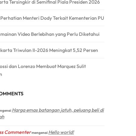
arta Tersingkir di Semifinal Piala Presiden 2026
a Perhatian Menteri Dody Terkait Kementerian PU
rmainan Video Berlebihan yang Perlu Diketahui
karta Triwulan II-2026 Meningkat 5,52 Persen
Rossi dan Lorenzo Membuat Marquez Sulit
n
COMMENTS
Harga emas batangan jatuh, peluang beli di
ngenai
ah
ss Commenter
Hello world!
mengenai