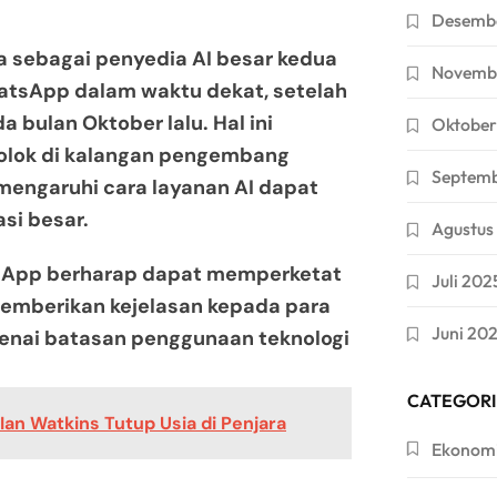
Desemb
a sebagai penyedia AI besar kedua
Novemb
atsApp dalam waktu dekat, setelah
bulan Oktober lalu. Hal ini
Oktober
olok di kalangan pengembang
Septem
emengaruhi cara layanan AI dapat
si besar.
Agustus
atsApp berharap dapat memperketat
Juli 202
memberikan kejelasan kepada para
Juni 20
enai batasan penggunaan teknologi
CATEGORI
an Watkins Tutup Usia di Penjara
Ekonom