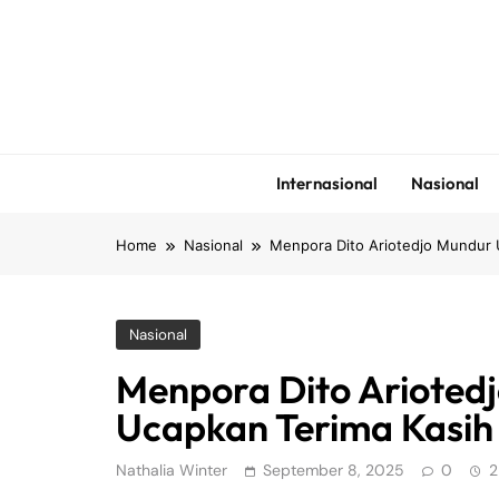
Skip
to
content
Internasional
Nasional
Home
Nasional
Menpora Dito Ariotedjo Mundur U
Nasional
Menpora Dito Ariotedj
Ucapkan Terima Kasih
Nathalia Winter
September 8, 2025
0
2