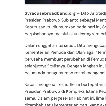
Syracusebroadband.org
– Dito Arioted
Presiden Prabowo Subianto sebagai Mente
Keputusan itu diumumkan pada hari ini, S
perpisahannya melalui akun Instagram pri
Dalam unggahan tersebut, Dito mengucap
Kementerian Pemuda dan Olahraga. “Teri
berusaha membuat perubahan di Pemuda 
selanjutnya,” tulisnya. Dengan langkah ini,
belum ada pengumuman resmi mengenai si
Kabar mengenai reshuffle ini bertepatan
Presiden Prabowo di Kompleks Istana Kepr
sama. Dalam pergeseran kabinet ini, lim
ditambah satu kementerian baru yang aka