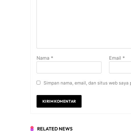
Nama
*
Email
*
Simpan nama, email, dan situs web saya 
RELATED NEWS