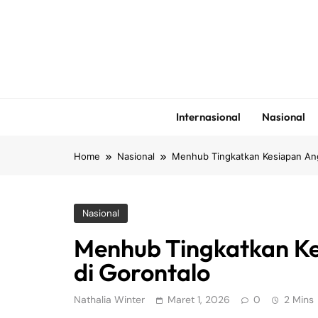
Skip
to
content
Internasional
Nasional
Home
Nasional
Menhub Tingkatkan Kesiapan Ang
Nasional
Menhub Tingkatkan K
di Gorontalo
Nathalia Winter
Maret 1, 2026
0
2 Mins