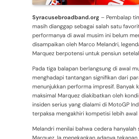
Syracusebroadband.org
– Pembalap tim
masih dianggap sebagai salah satu favor
performanya di awal musim ini belum me
disampaikan oleh Marco Melandri, lege
Marquez berpotensi untuk pensiun setelah
Pada tiga balapan berlangsung di awal 
menghadapi tantangan signifikan dari para
menunjukkan performa impresif. Banyak
maksimal Marquez diakibatkan oleh kondi
insiden serius yang dialami di MotoGP In
terpaksa mengakhiri kompetisi lebih awal u
Melandri menilai bahwa cedera hanyalah s
Marquez. Ia menekankan adanya tekanan