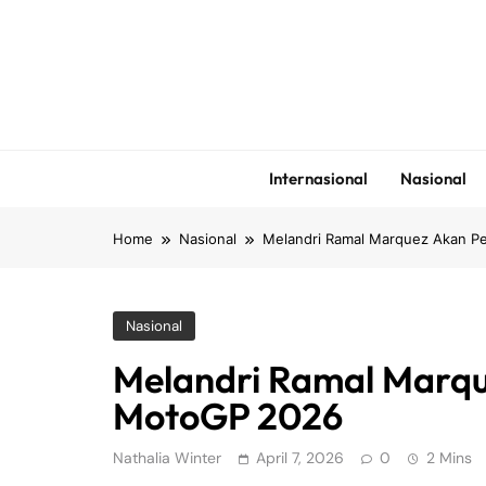
Skip
to
content
Internasional
Nasional
Home
Nasional
Melandri Ramal Marquez Akan P
Nasional
Melandri Ramal Marqu
MotoGP 2026
Nathalia Winter
April 7, 2026
0
2 Mins