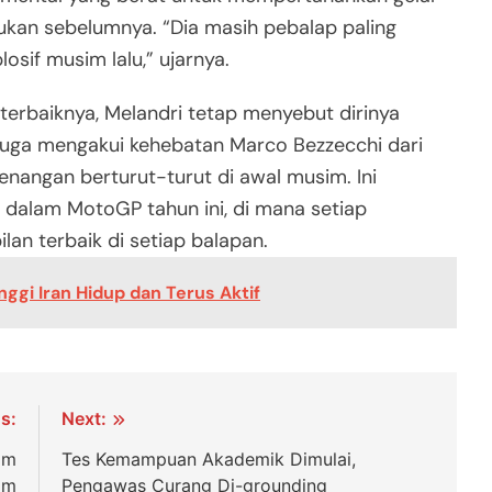
kukan sebelumnya. “Dia masih pebalap paling
sif musim lalu,” ujarnya.
erbaiknya, Melandri tetap menyebut dirinya
 juga mengakui kehebatan Marco Bezzecchi dari
menangan berturut-turut di awal musim. Ini
dalam MotoGP tahun ini, di mana setiap
n terbaik di setiap balapan.
ggi Iran Hidup dan Terus Aktif
s:
Next:
am
Tes Kemampuan Akademik Dimulai,
am
Pengawas Curang Di-grounding