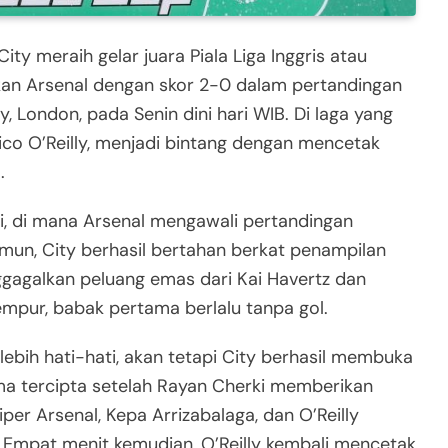
ty meraih gelar juara Piala Liga Inggris atau
an Arsenal dengan skor 2-0 dalam pertandingan
, London, pada Senin dini hari WIB. Di laga yang
ico O’Reilly, menjadi bintang dengan mencetak
.
i, di mana Arsenal mengawali pertandingan
mun, City berhasil bertahan berkat penampilan
gagalkan peluang emas dari Kai Havertz dan
mpur, babak pertama berlalu tanpa gol.
ebih hati-hati, akan tetapi City berhasil membuka
ma tercipta setelah Rayan Cherki memberikan
per Arsenal, Kepa Arrizabalaga, dan O’Reilly
Empat menit kemudian, O’Reilly kembali mencetak