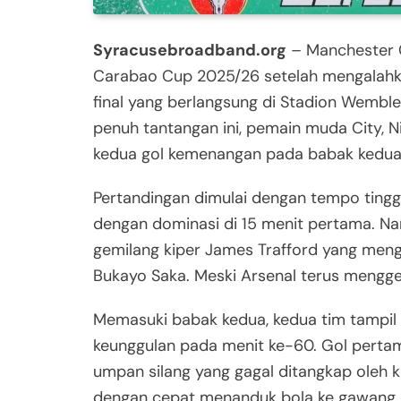
Syracusebroadband.org
– Manchester Ci
Carabao Cup 2025/26 setelah mengalahk
final yang berlangsung di Stadion Wembley
penuh tantangan ini, pemain muda City, N
kedua gol kemenangan pada babak kedua
Pertandingan dimulai dengan tempo tingg
dengan dominasi di 15 menit pertama. Na
gemilang kiper James Trafford yang meng
Bukayo Saka. Meski Arsenal terus mengge
Memasuki babak kedua, kedua tim tampil l
keunggulan pada menit ke-60. Gol perta
umpan silang yang gagal ditangkap oleh ki
dengan cepat menanduk bola ke gawang. 