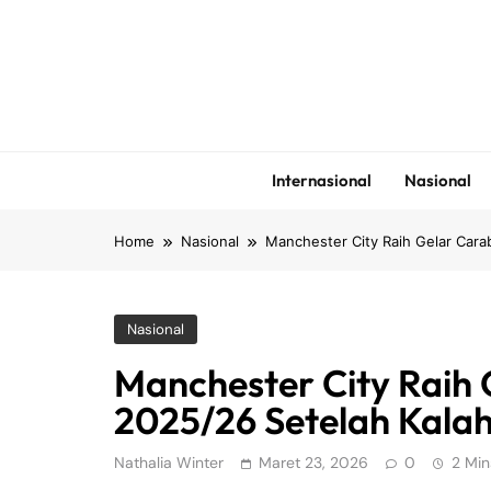
Skip
to
content
Internasional
Nasional
Home
Nasional
Manchester City Raih Gelar Cara
Nasional
Manchester City Raih
2025/26 Setelah Kala
Nathalia Winter
Maret 23, 2026
0
2 Min