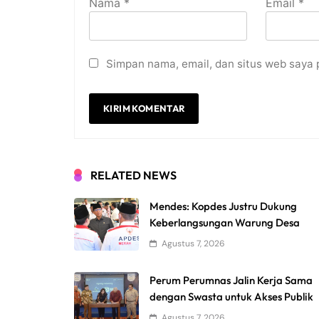
Nama
*
Email
*
Simpan nama, email, dan situs web saya 
RELATED NEWS
Mendes: Kopdes Justru Dukung
Keberlangsungan Warung Desa
Agustus 7, 2026
Perum Perumnas Jalin Kerja Sama
dengan Swasta untuk Akses Publik
Agustus 7, 2026