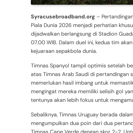
Syracusebroadband.org
– Pertandingan
Piala Dunia 2026 menjadi perhatian khus
dijadwalkan berlangsung di Stadion Guadal
07.00 WIB. Dalam duel ini, kedua tim ak
kejuaraan sepakbola dunia.
Timnas Spanyol tampil optimis setelah 
atas Timnas Arab Saudi di pertandingan s
memerlukan hasil imbang untuk memastika
mengingat mereka memiliki selisih gol yan
tentunya akan lebih fokus untuk mengama
Sebaliknya, Timnas Uruguay berada dalam s
mengumpulkan dua poin dari dua pertand
Timnas Cape Verde dengan skor 2-2. Untu