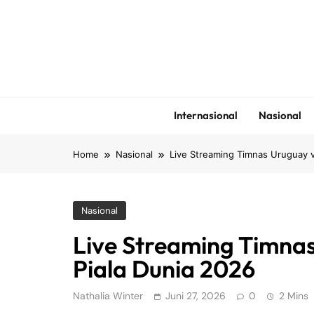
Skip
to
content
Internasional
Nasional
Home
Nasional
Live Streaming Timnas Uruguay v
Nasional
Live Streaming Timnas
Piala Dunia 2026
Nathalia Winter
Juni 27, 2026
0
2 Mins