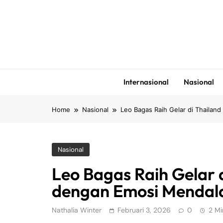
Skip
to
content
Internasional
Nasional
Home
Nasional
Leo Bagas Raih Gelar di Thaila
Nasional
Leo Bagas Raih Gelar 
dengan Emosi Menda
Nathalia Winter
Februari 3, 2026
0
2 Mi