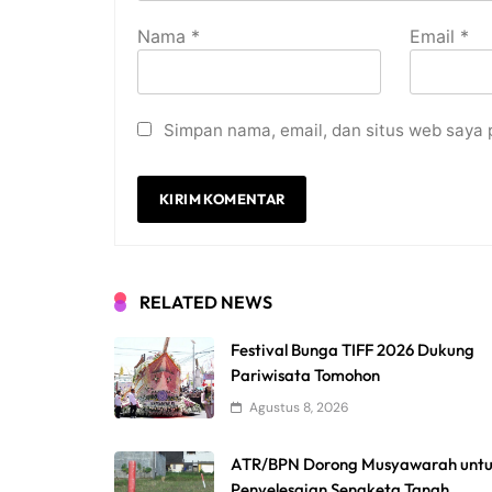
Nama
*
Email
*
Simpan nama, email, dan situs web saya 
RELATED NEWS
Festival Bunga TIFF 2026 Dukung
Pariwisata Tomohon
Agustus 8, 2026
ATR/BPN Dorong Musyawarah unt
Penyelesaian Sengketa Tanah