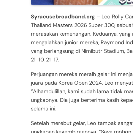
Syracusebroadband.org
– Leo Rolly Ca
Thailand Masters 2026 Super 300, sebuah
merasakan kemenangan. Keduanya, yang m
mengalahkan junior mereka, Raymond Indr
yang berlangsung di Nimibutr Stadium, Ba
21-10, 21-17.
Perjuangan mereka meraih gelar ini menjad
juara pada Korea Open 2024. Leo menyat
“Alhamdulillah, kami sudah lama tidak masu
ungkapnya. Dia juga berterima kasih kep
selama ini.
Setelah merebut gelar, Leo tampak sanga
ungkapan kegembiraannya. “Saya mohon ma