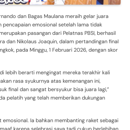
rnando dan Bagas Maulana meraih gelar juara
 pencapaian emosional setelah lama tidak
erupakan pasangan dari Pelatnas PBSI, berhasil
a dan Nikolaus Joaquin, dalam pertandingan final
ngkok, pada Minggu, 1 Februari 2026, dengan skor
i lebih berarti mengingat mereka terakhir kali
akan rasa syukurnya atas kemenangan ini,
k final dan sangat bersyukur bisa juara lagi,”
ada pelatih yang telah memberikan dukungan
t emosional. Ia bahkan membanting raket sebagai
af karena selebrasi saya tadi cukup berlebihan,