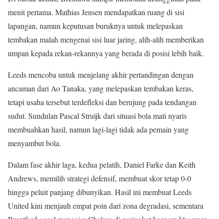
menit pertama. Mathias Jensen mendapatkan ruang di sisi
lapangan, namun keputusan buruknya untuk melepaskan
tembakan malah mengenai sisi luar jaring, alih-alih memberikan
umpan kepada rekan-rekannya yang berada di posisi lebih baik.
Leeds mencoba untuk menjelang akhir pertandingan dengan
ancaman dari Ao Tanaka, yang melepaskan tembakan keras,
tetapi usaha tersebut terdefleksi dan berujung pada tendangan
sudut. Sundulan Pascal Struijk dari situasi bola mati nyaris
membuahkan hasil, namun lagi-lagi tidak ada pemain yang
menyambut bola.
Dalam fase akhir laga, kedua pelatih, Daniel Farke dan Keith
Andrews, memilih strategi defensif, membuat skor tetap 0-0
hingga peluit panjang dibunyikan. Hasil ini membuat Leeds
United kini menjauh empat poin dari zona degradasi, sementara