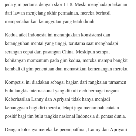
jeda gim pertama dengan skor 11-8. Meski menghadapi tekanan
dari lawan menjelang akhir permainan, mereka berhasil
mempertahankan keunggulan yang telah diraih.
Kedua atlet Indonesia ini menunjukkan konsistensi dan
ketangguhan mental yang tinggi, terutama saat menghadapi
serangan cepat dari pasangan China. Meskipun sempat
kehilangan momentum pada gim kedua, mereka mampu bangkit
kembali di gim penentuan dan memastikan kemenangan mereka.
Kompetisi ini diadakan sebagai bagian dari rangkaian turnamen
bulu tangkis internasional yang diikuti oleh berbagai negara.
Keberhasilan Lanny dan Apriyani tidak hanya menjadi
kebanggaan bagi diri mereka, tetapi juga menambah catatan
positif bagi tim bulu tangkis nasional Indonesia di pentas dunia.
Dengan lolosnya mereka ke perempatfinal, Lanny dan Apriyani