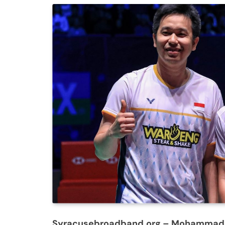
Syracusebroadband.org
– Mohammad A