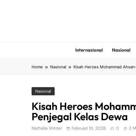
Skip
to
content
Internasional
Nasional
Home
Nasional
Kisah Heroes Mohammad Ahsan-H
Nasional
Kisah Heroes Moham
Penjegal Kelas Dewa
Nathalia Winter
Februari 10, 2026
0
2 M