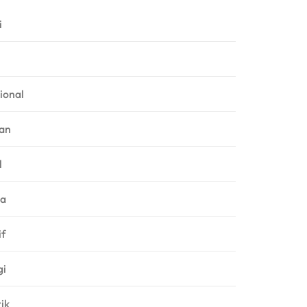
i
ional
an
l
ga
f
gi
rik