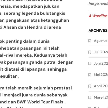
harga rend
nesia, mendapatkan julukan
e, seorang legenda bulutangkis
A WordPre
kan pengakuan atas ketangguhan
ki Ahsan dan Hendra di arena
ARCHIVES
Agustus
ok penting dalam dunia
hebatan pasangan ini telah
Juli 202
al-rival mereka. Keduanya telah
ak pasangan ganda putra, dengan
Juni 20
it diatasi di lapangan, sehingga
Mei 202
sulitan.
April 2
ra telah meraih sejumlah prestasi
il menjadi juara dunia sebanyak
Maret 2
land dan BWF World Tour Finals.