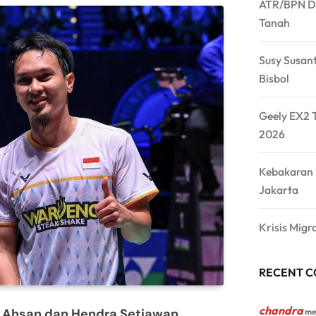
ATR/BPN Do
Tanah
Susy Susan
Bisbol
Geely EX2 
2026
Kebakaran
Jakarta
Krisis Migr
RECENT 
chandra
hsan dan Hendra Setiawan,
me