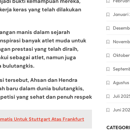
njadi bukti kemampuan mereka,
Februar
erja keras yang telah dilakukan
Januari
Desemb
angan manis dalam sejarah
nspirasi banyak atlet muda untuk
Novemb
gan prestasi yang telah diraih,
Oktober
kui sebagai atlet, namun juga
 bulutangkis.
Septem
i tersebut, Ahsan dan Hendra
Agustus
ah baru dalam dunia bulutangkis,
Juli 202
etisi yang sehat dan penuh respek
Juni 20
atis Untuk Stuttgart Atas Frankfurt
CATEGORI