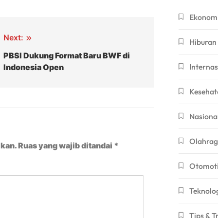
Ekonom
Next:
Hiburan
PBSI Dukung Format Baru BWF di
Internas
Indonesia Open
Kesehat
Nasiona
Olahra
ikan.
Ruas yang wajib ditandai
*
Otomoti
Teknolo
Tips & T