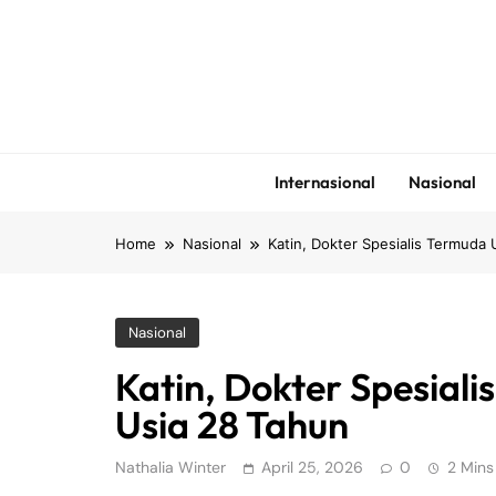
Skip
to
content
Internasional
Nasional
Home
Nasional
Katin, Dokter Spesialis Termuda
Nasional
Katin, Dokter Spesiali
Usia 28 Tahun
Nathalia Winter
April 25, 2026
0
2 Mins