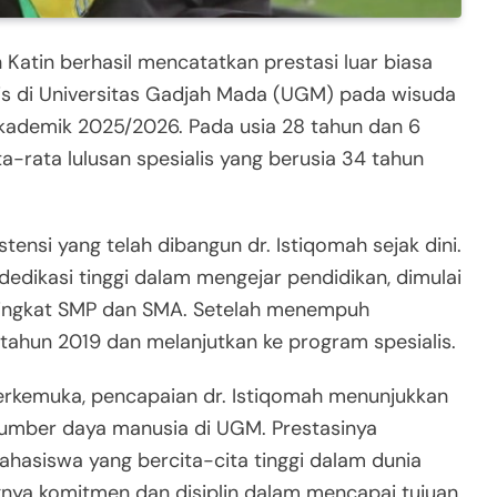
 Katin berhasil mencatatkan prestasi luar biasa
is di Universitas Gadjah Mada (UGM) pada wisuda
Akademik 2025/2026. Pada usia 28 tahun dan 6
ta-rata lulusan spesialis yang berusia 34 tahun
tensi yang telah dibangun dr. Istiqomah sejak dini.
 dedikasi tinggi dalam mengejar pendidikan, dimulai
 tingkat SMP dan SMA. Setelah menempuh
a tahun 2019 dan melanjutkan ke program spesialis.
 terkemuka, pencapaian dr. Istiqomah menunjukkan
umber daya manusia di UGM. Prestasinya
ahasiswa yang bercita-cita tinggi dalam dunia
gnya komitmen dan disiplin dalam mencapai tujuan