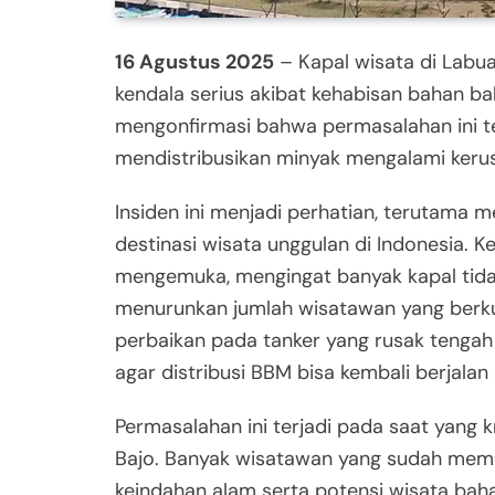
16 Agustus 2025
– Kapal wisata di Labua
kendala serius akibat kehabisan bahan ba
mengonfirmasi bahwa permasalahan ini te
mendistribusikan minyak mengalami keru
Insiden ini menjadi perhatian, terutama 
destinasi wisata unggulan di Indonesia. K
mengemuka, mengingat banyak kapal tida
menurunkan jumlah wisatawan yang berku
perbaikan pada tanker yang rusak tengah
agar distribusi BBM bisa kembali berjalan
Permasalahan ini terjadi pada saat yang k
Bajo. Banyak wisatawan yang sudah meme
keindahan alam serta potensi wisata bahar