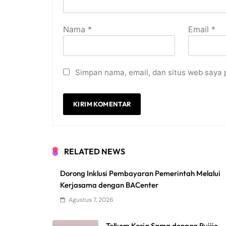
Nama
*
Email
*
Simpan nama, email, dan situs web saya 
RELATED NEWS
Dorong Inklusi Pembayaran Pemerintah Melalui
Kerjasama dengan BACenter
Agustus 7, 2026
Telkom Kerja Sama dengan Ruijie