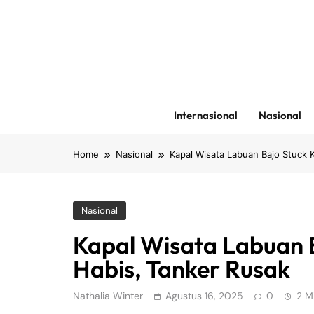
Skip
to
content
Internasional
Nasional
Home
Nasional
Kapal Wisata Labuan Bajo Stuck 
Nasional
Kapal Wisata Labuan 
Habis, Tanker Rusak
Nathalia Winter
Agustus 16, 2025
0
2 M