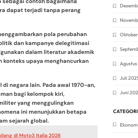
ap sebagai contoh bagaimana
Desemb
ra dapat terjadi tanpa perang
Novemb
, menggambarkan pola perubahan
Oktober
litik dan kampanye delegitimasi
Septem
 digunakan dalam literatur akademik
lam konteks upaya menghancurkan
Agustus
Juli 202
l di negara lain. Pada awal 1970-an,
Juni 20
aman bagi kelompok kiri,
iliter yang menggulingkan
Fenomena ini menunjukkan betapa
CATEGORI
am sejarah global.
Ekonom
lang di Moto3 Italia 2026