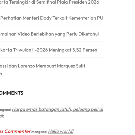
arta Tersingkir di Semifinal Piala Presiden 2026
a Perhatian Menteri Dody Terkait Kementerian PU
rmainan Video Berlebihan yang Perlu Diketahui
karta Triwulan II-2026 Meningkat 5,52 Persen
Rossi dan Lorenzo Membuat Marquez Sulit
n
COMMENTS
Harga emas batangan jatuh, peluang beli di
ngenai
ah
ss Commenter
Hello world!
mengenai