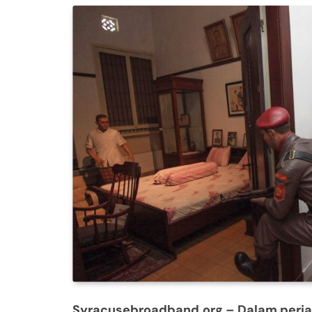
Syracusebroadband.org
– Dalam perjal