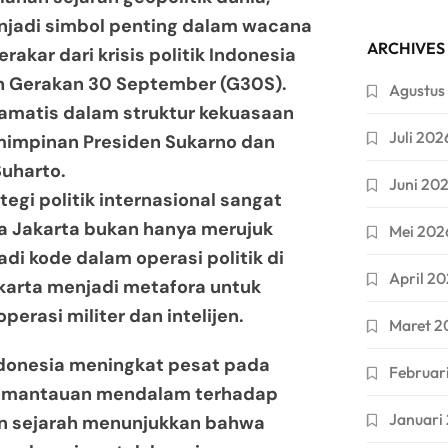
enjadi simbol penting dalam wacana
ARCHIVES
rakar dari krisis politik Indonesia
eh Gerakan 30 September (G30S).
Agustus
ramatis dalam struktur kekuasaan
Juli 202
impinan Presiden Sukarno dan
Suharto.
Juni 20
egi politik internasional sangat
ama Jakarta bukan hanya merujuk
Mei 202
adi kode dalam operasi politik di
April 2
akarta menjadi metafora untuk
perasi militer dan intelijen.
Maret 2
ndonesia meningkat pesat pada
Februar
 pemantauan mendalam terhadap
Januari
tian sejarah menunjukkan bahwa