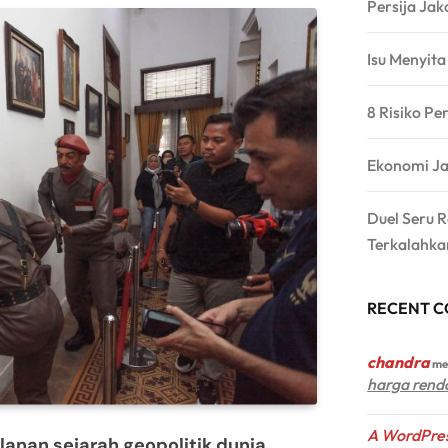
Persija Jak
Isu Menyit
8 Risiko Pe
Ekonomi Ja
Duel Seru 
Terkalahka
RECENT 
chandra
me
harga rend
A WordPre
anan sejarah geopolitik dunia,