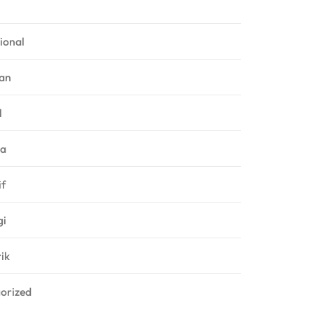
ional
an
l
ga
f
gi
rik
orized