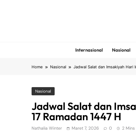
Skip
to
content
Internasional
Nasional
Home
Nasional
Jadwal Salat dan Imsakiyah Hari 
Nasional
Jadwal Salat dan Imsa
17 Ramadan 1447 H
Nathalia Winter
Maret 7, 2026
0
2 Mins