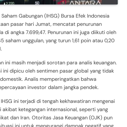
 Saham Gabungan (IHSG) Bursa Efek Indonesia
aan pasar hari Jumat, mencatat penurunan
a di angka 7.699,47. Penurunan ini juga diikuti oleh
 saham unggulan, yang turun 1,61 poin atau 0,20
.
ini masih menjadi sorotan para analis keuangan.
ini dipicu oleh sentimen pasar global yang tidak
 domestik. Analis memperingatkan bahwa
epercayaan investor dalam jangka pendek.
 IHSG ini terjadi di tengah kekhawatiran mengenai
i akibat ketegangan internasional, seperti yang
rikat dan Iran. Otoritas Jasa Keuangan (OJK) pun
tuasi ini untuk mengurangi dampak negatif yang