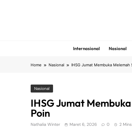
Skip
to
content
Internasional
Nasional
Home
Nasional
IHSG Jumat Membuka Melemah S
Nasional
IHSG Jumat Membuka 
Poin
Nathalia Winter
Maret 6, 2026
0
2 Mins