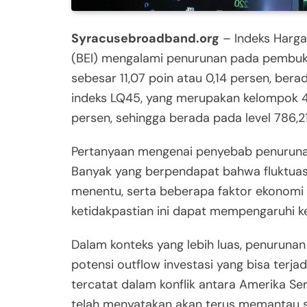
Syracusebroadband.org
– Indeks Harga
(BEI) mengalami penurunan pada pembuk
sebesar 11,07 poin atau 0,14 persen, berad
indeks LQ45, yang merupakan kelompok 45
persen, sehingga berada pada level 786,21
Pertanyaan mengenai penyebab penurunan 
Banyak yang berpendapat bahwa fluktuasi 
menentu, serta beberapa faktor ekonomi
ketidakpastian ini dapat mempengaruhi k
Dalam konteks yang lebih luas, penurunan
potensi outflow investasi yang bisa terjad
tercatat dalam konflik antara Amerika Se
telah menyatakan akan terus memantau si