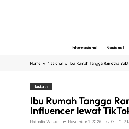
Skip
to
content
Internasional
Nasional
Home
Nasional
Ibu Rumah Tangga Ranietha Buktik
Nasional
Ibu Rumah Tangga Rani
Influencer lewat TikTo
Nathalia Winter
November 1, 2025
0
2 