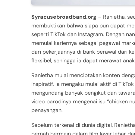
Syracusebroadband.org
– Ranietha, seo
membuktikan bahwa siapa pun dapat menja
seperti TikTok dan Instagram. Dengan nama
memulai kariernya sebagai pegawai mark
dari pekerjaannya di bank berawal dari k
fleksibel, sehingga ia dapat merawat ana
Ranietha mulai menciptakan konten denga
inspiratif. Ia mengaku mulai aktif di TikT
mengundang banyak pengikut dan tawaran
video parodinya mengenai isu “chicken nug
penayangan.
Sebelum terkenal di dunia digital, Ranieth
pernah bermain dalam film layar lebar d