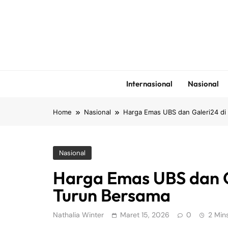
Skip
to
content
Internasional
Nasional
Home
Nasional
Harga Emas UBS dan Galeri24 di
Nasional
Harga Emas UBS dan G
Turun Bersama
Nathalia Winter
Maret 15, 2026
0
2 Min