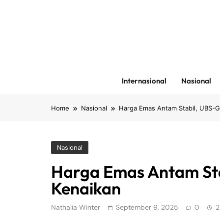
Skip
to
content
Internasional
Nasional
Home
Nasional
Harga Emas Antam Stabil, UBS-Ga
Nasional
Harga Emas Antam Sta
Kenaikan
Nathalia Winter
September 9, 2025
0
2