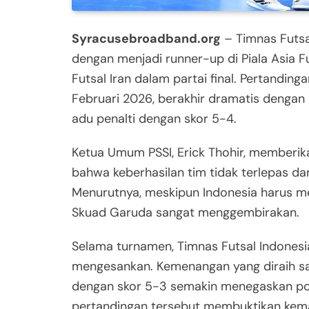
Syracusebroadband.org
– Timnas Futsa
dengan menjadi runner-up di Piala Asia 
Futsal Iran dalam partai final. Pertanding
Februari 2026, berakhir dramatis dengan
adu penalti dengan skor 5-4.
Ketua Umum PSSI, Erick Thohir, memberika
bahwa keberhasilan tim tidak terlepas dari
Menurutnya, meskipun Indonesia harus me
Skuad Garuda sangat menggembirakan.
Selama turnamen, Timnas Futsal Indones
mengesankan. Kemenangan yang diraih sa
dengan skor 5-3 semakin menegaskan pot
pertandingan tersebut membuktikan kemaju