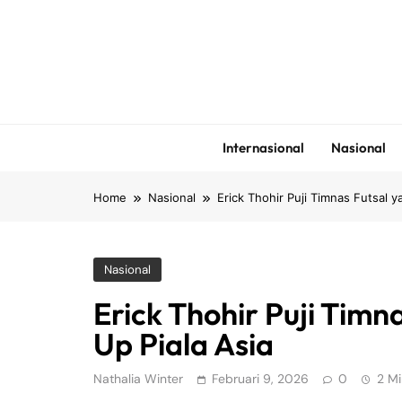
Skip
to
content
Internasional
Nasional
Home
Nasional
Erick Thohir Puji Timnas Futsal y
Nasional
Erick Thohir Puji Timn
Up Piala Asia
Nathalia Winter
Februari 9, 2026
0
2 Mi