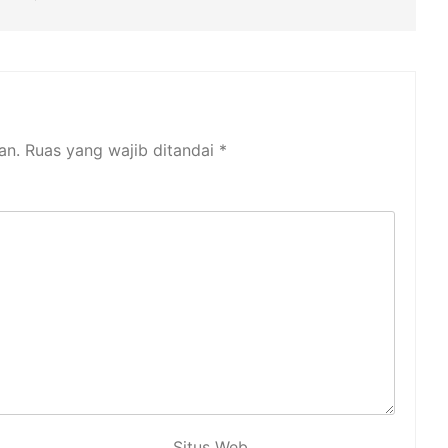
an.
Ruas yang wajib ditandai
*
Situs Web