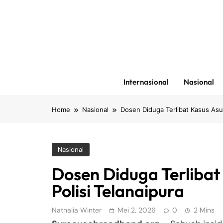
Skip
to
content
Internasional
Nasional
Home
Nasional
Dosen Diduga Terlibat Kasus Asus
Nasional
Dosen Diduga Terlibat
Polisi Telanaipura
Nathalia Winter
Mei 2, 2026
0
2 Mins