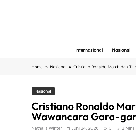
Skip
to
content
Internasional
Nasional
Home
Nasional
Cristiano Ronaldo Marah dan Ti
Nasional
Cristiano Ronaldo Ma
Wawancara Gara-gar
Nathalia Winter
Juni 24, 2026
0
2 Mins