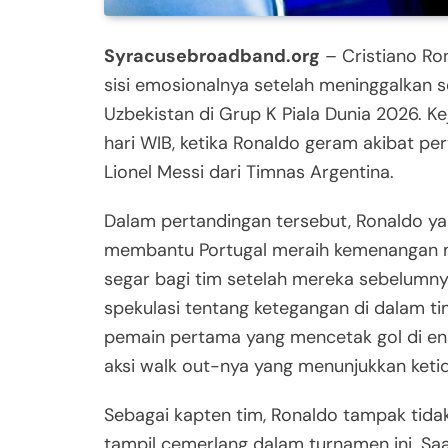
Syracusebroadband.org
– Cristiano Ro
sisi emosionalnya setelah meninggalkan
Uzbekistan di Grup K Piala Dunia 2026. Ke
hari WIB, ketika Ronaldo geram akibat pe
Lionel Messi dari Timnas Argentina.
Dalam pertandingan tersebut, Ronaldo yan
membantu Portugal meraih kemenangan 
segar bagi tim setelah mereka sebelumny
spekulasi tentang ketegangan di dalam t
pemain pertama yang mencetak gol di enam
aksi walk out-nya yang menunjukkan keti
Sebagai kapten tim, Ronaldo tampak tid
tampil cemerlang dalam turnamen ini. S