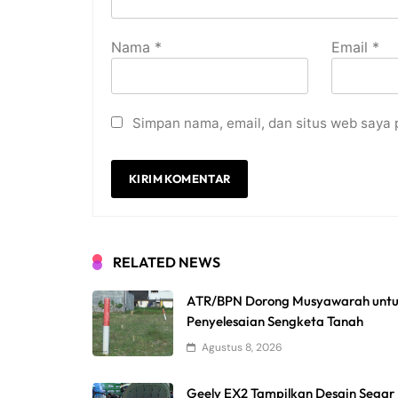
Nama
*
Email
*
Simpan nama, email, dan situs web saya 
RELATED NEWS
ATR/BPN Dorong Musyawarah unt
Penyelesaian Sengketa Tanah
Agustus 8, 2026
Geely EX2 Tampilkan Desain Segar