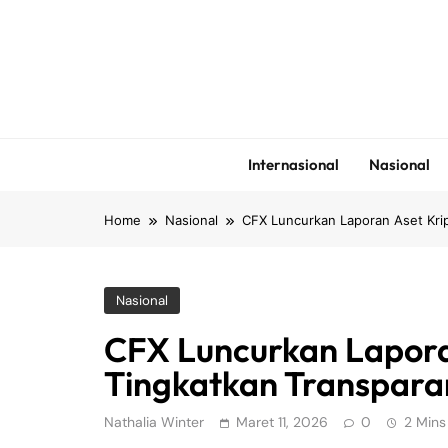
Skip
to
content
Internasional
Nasional
Home
Nasional
CFX Luncurkan Laporan Aset Krip
Nasional
CFX Luncurkan Lapora
Tingkatkan Transpara
Nathalia Winter
Maret 11, 2026
0
2 Mins