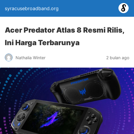
syracusebroadband.org
Acer Predator Atlas 8 Resmi Rilis,
Ini Harga Terbarunya
Nathalia Winter
2 bulan ago