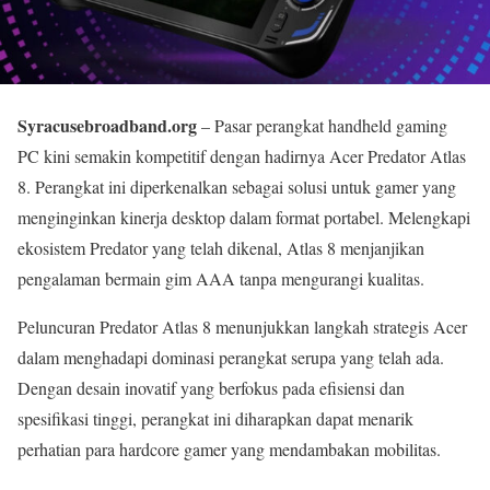
Syracusebroadband.org
– Pasar perangkat handheld gaming
PC kini semakin kompetitif dengan hadirnya Acer Predator Atlas
8. Perangkat ini diperkenalkan sebagai solusi untuk gamer yang
menginginkan kinerja desktop dalam format portabel. Melengkapi
ekosistem Predator yang telah dikenal, Atlas 8 menjanjikan
pengalaman bermain gim AAA tanpa mengurangi kualitas.
Peluncuran Predator Atlas 8 menunjukkan langkah strategis Acer
dalam menghadapi dominasi perangkat serupa yang telah ada.
Dengan desain inovatif yang berfokus pada efisiensi dan
spesifikasi tinggi, perangkat ini diharapkan dapat menarik
perhatian para hardcore gamer yang mendambakan mobilitas.